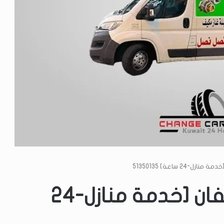
-24 ساعة] 51350135
تبديل تواير متنقل كيفان [خدمة منازل-24