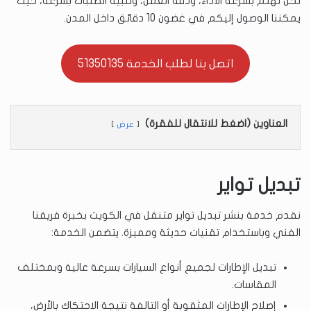
نحن نهتم بسرعة الأداء، ودقة العمل، وتلبية الطلبات بسرعة، حيث
يمكننا الوصول إليكم في غضون 10 دقائق داخل المدن.
اتصل بنا لطلب الخدمة 51350135
العناوين (اضغط للانتقال للفقرة)
عرض
تبديل تواير
نقدم خدمة بنشر تبديل تواير متنقل في الكويت بخبرة فريقنا
الفني وباستخدام تقنيات حديثة ومميزة. يتضمن الخدمة:
تبديل الإطارات لجميع أنواع السيارات بسرعة عالية وبمختلف
المقاسات.
إصلاح الإطارات المثقوبة أو التالفة نتيجة الاحتكاك بالأرض،