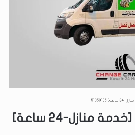
 51350135
تبديل بطارية العارضيه [خدمة منازل-24 ساعة]