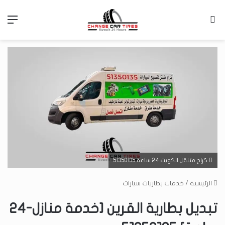
بحث عن
الق
كراج متنقل الكويت 24 ساعة 51350135
الرئيسية
/
خدمات بطاريات سيارات
تبديل بطارية القرين [خدمة منازل-24