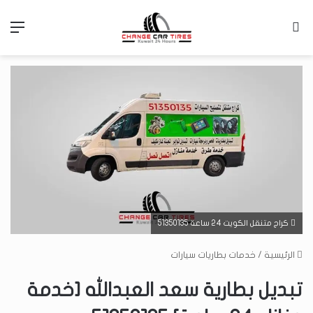
بحث عن
الق
كراج متنقل الكويت 24 ساعة 51350135
الرئيسية
/
خدمات بطاريات سيارات
تبديل بطارية سعد العبدالله [خدمة