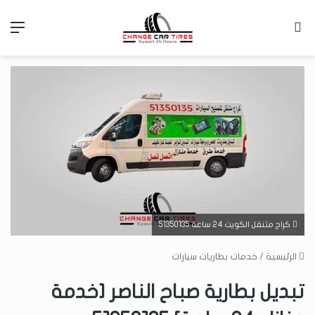
بحث عن
الق
كراج متنقل الكويت 24 ساعة 51350135
الرئيسية
/
خدمات بطاريات سيارات
تبديل بطارية صباح الناصر [خدمة