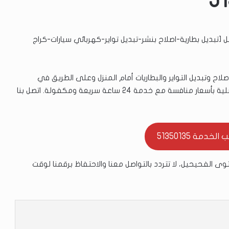
[تبديل بطارية-اصلاح بنشر-تبديل تواير-كهربائي سيارات-كراج
ح وتبديل التواير والبطاريات أمام المنزل وعلى الطريق في
منطقة الفحيحيل في الكويت. نوفر أفضل قطع الغيار الأصلية بأسعار منافسة مع خدمة 24 ساعة سريعة ومكفولة. اتصل بنا
خدمة 51350135
ى الفحيحيل، لا تتردد بالتواصل معنا والاحتفاظ برقمنا لوقت