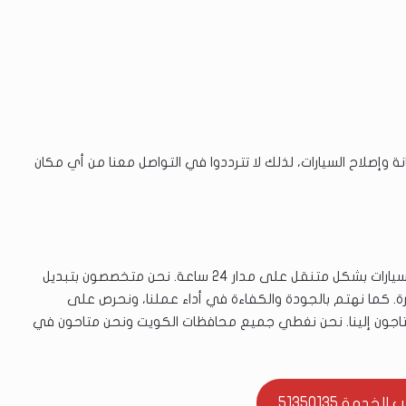
ة وإصلاح السيارات، لذلك لا تترددوا في التواصل معنا من أي مكان
نوفر لعملائنا في الفحيحيل خدمات صيانة وتصليح بنشر السيارات بشكل متنقل على مدار 24 ساعة. نحن متخصصون بتبديل
رة. كما نهتم بالجودة والكفاءة في أداء عملنا، ونحرص على
اجون إلينا. نحن نغطي جميع محافظات الكويت ونحن متاحون في
خدمة 51350135