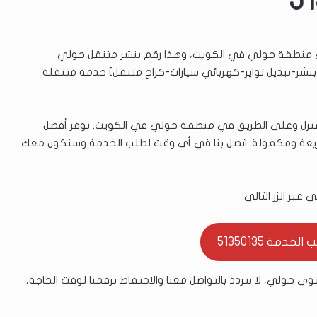
 منطقة حولي في الكويت، وهذا رقم بنشر متنقل حولي
 بنشر-تبديل تواير-كهربائي سيارات-كراج متنقل] خدمة متنقلة
 المنزل وعلى الطريق في منطقة حولي في الكويت. نوفر أفضل
صلية بأسعار منافسة مع خدمة 24 ساعة سريعة ومكفولة. اتصل بنا في أي وقت لطلب الخدمة وسنكون معك
بر الزر التالي:
خدمة 51350135
ى حولي، لا تتردد بالتواصل معنا والاحتفاظ برقمنا لوقت الحاجة،