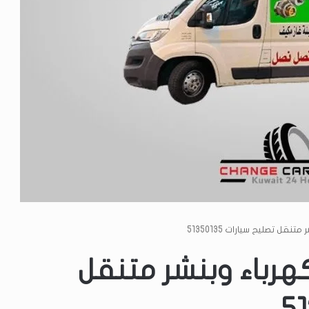
قل تصليح سيارات 51350135
هرباء وبنشر متنقل