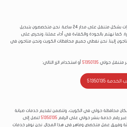
نوفر لعملائنا في حولي خدمات صيانة وتصليح بنشر السيارات بشكل متنقل على مدار 24 ساعة. نحن متخصصون بتبديل
رة. كما نهتم بالجودة والكفاءة في أداء عملنا، ونحرص على
اجون إلينا. نحن نغطي جميع محافظات الكويت ونحن متاحون في
نشر متنقل حولي
51350135
أو استخدام الزر التالي:
خدمة 51350135
كان محافظة حولي في الكويت، وتتضمن تقديم خدمات صيانة
ا عبر رقم خدمة بنشر حولي على الرقم
51350135
لنصل إلى
ثة وفريق عمل متخصص وماهر في هذا المجال. نحن نوفر خدمات