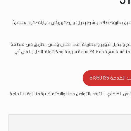
يل بطارية-اصلاح بنشر-تبديل تواير-كهربائي سيارات-كراج متنقل]
وتبديل التواير والبطاريات أمام المنزل وعلى الطريق في منطقة
الضجيج في الكويت. نوفر أفضل قطع الغيار الأصلية بأسعار منافسة مع خدمة 24 ساعة سريعة ومكفولة. اتصل بنا في أي
خدمة 51350135
ى الضجيج، لا تتردد بالتواصل معنا والاحتفاظ برقمنا لوقت الحاجة،