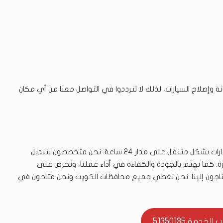
ة وإصلاح السيارات، لذلك لا تترددوا في التواصل معنا من أي مكان
نوفر لعملائنا في الضجيج خدمات صيانة وتصليح بنشر السيارات بشكل متنقل على مدار 24 ساعة. نحن متخصصون بتبديل
رة. كما نهتم بالجودة والكفاءة في أداء عملنا، ونحرص على
اجون إلينا. نحن نغطي جميع محافظات الكويت ونحن متاحون في
خدمة 51350135