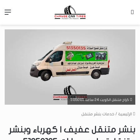
بحث عن
الق
كراج متنقل الكويت 24 ساعة 51350135
الرئيسية
/
خدمات بنشر متنقل
بنشر متنقل عفيف | كهرباء وبنشر