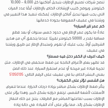
تنصح شركات تصنيع الإطارات بتبديل أماكنها كل 8,000 – 10,000
كيلومتر. ويوضح كتيب الإرشادات الخاص بالإطارات أيضًا عدد المرات
التي يجب فيها تبديل أماكن الإطارات. يُمكنك تنفيذ هذا التغيير في
ورشتنا في عفيف المعروفة بجودة خدماتها.
كم عمر تاير السياره؟
عادةً ما يكون عمر الإطار في حدود خمس سنوات أو بعد قطع
مسافة تقدر بـ 50000 كيلومتر تقريبًا. عندما يتحقق أي من هذين
الشرطين أولاً، يجب عليك أن تقوم بإستبدال الإطار عن طريق ورشتنا
في عفيف.
كيف اعرف ان الكفر دخل فيه مسمار؟
قد تظهر بعض الأعراض الناتجة عن ضغط منخفض في الإطارات، مثل
تجربة قيادة غير مريحة أو عدم استقرار السيارة. عند ذلك اتصل
بفني البنشر الخاص بنا في عفيف على الرقم التالي:
51350135
هل الشمس تؤثر على الكفرات؟
يتأثر ضغط الإطارات بشكل مباشر بزيادة درجات الحرارة. عندما تتعرض
الأسفلت لأشعة الشمس، ترتفع حرارته بشكل كبير، وهذا يؤثر على
الإطارات بسبب تفاعلها المباشر مع الطرقات. ينتج عن ذلك انتفاخ
الإطارات بشكل زائد، مما يؤثر على أداء القيادة. في حالة زيادة