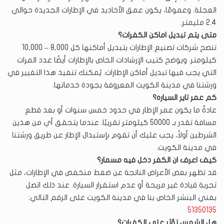
العجلة. وعمومًا، يكون عمق الأخاديد في الإطارات الجديدة حوالي
2.4 مليمتر.
متى يتم تبديل اماكن الكفرات؟
تنصح شركات تصنيع الإطارات بتبديل أماكنها كل 8,000 – 10,000
كيلومتر. ويوضح كتيب الإرشادات الخاص بالإطارات أيضًا عدد المرات
التي يجب فيها تبديل أماكن الإطارات. يُمكنك تنفيذ هذا التغيير في
ورشتنا في مدينة الكويت المعروفة بجودة خدماتها.
كم عمر تاير السياره؟
عادةً ما يكون عمر الإطار في حدود خمس سنوات أو بعد قطع
مسافة تقدر بـ 50000 كيلومتر تقريبًا. عندما يتحقق أي من هذين
الشرطين أولاً، يجب عليك أن تقوم بإستبدال الإطار عن طريق ورشتنا
في مدينة الكويت.
كيف اعرف ان الكفر دخل فيه مسمار؟
قد تظهر بعض الأعراض الناتجة عن ضغط منخفض في الإطارات، مثل
تجربة قيادة غير مريحة أو عدم استقرار السيارة. عند ذلك اتصل
بفني البنشر الخاص بنا في مدينة الكويت على الرقم التالي:
51350135
هل الشمس تؤثر على الكفرات؟